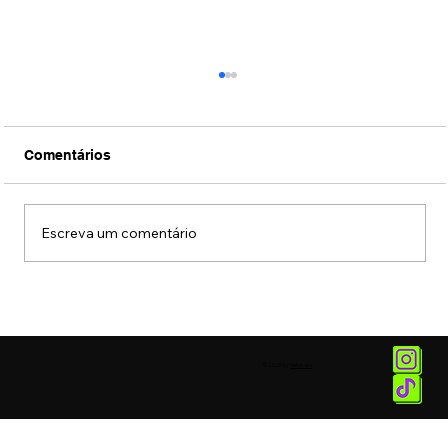
Comentários
Escreva um comentário
Conexão Brasil-Japão através da
música erudita presta tributo ao
compositor Ryuichi Sakamoto
© 2025 by
Vetor.am