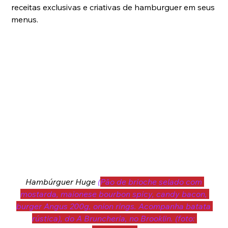
receitas exclusivas e criativas de hamburguer em seus 
menus. 
Hambúrguer Huge
 (
Pão de brioche selado com 
mostarda, maionese bourbon spicy, candy bacon, 
burger Angus 200g, onion rings. Acompanha batata 
rústica), do A Bruncheria, no Brooklin. (foto: 