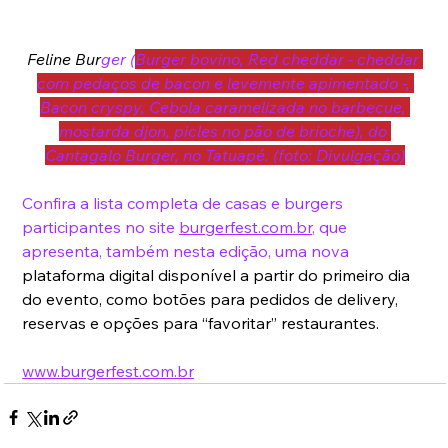
Feline Bur
ger (
Burger bovino, Red cheddar - cheddar 
com pedaços de bacon e levemente apimentado -, 
Bacon cryspy, Cebola caramelizada no barbecue, 
mostarda djon, picles no pão de brioche), do 
Cantagalo Burger, no Tatuapé. (foto: Divulgação)
Confira a lista completa de casas e burgers 
participantes no site 
burgerfest.com.br
, que 
apresenta, também nesta edição, uma nova
plataforma digital disponível a partir do primeiro dia 
do evento, como botões para pedidos de delivery, 
reservas e opções para “favoritar” restaurantes.
www.burgerfest.com.br