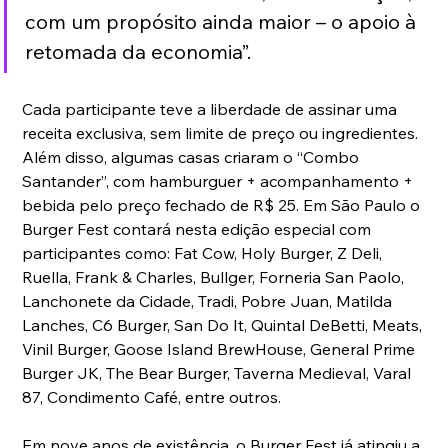
com um propósito ainda maior – o apoio à 
retomada da economia”.
Cada participante teve a liberdade de assinar uma 
receita exclusiva, sem limite de preço ou ingredientes. 
Além disso, algumas casas criaram o “Combo 
Santander”, com hamburguer + acompanhamento + 
bebida pelo preço fechado de R$ 25. Em São Paulo o 
Burger Fest contará nesta edição especial com 
participantes como: Fat Cow, Holy Burger, Z Deli, 
Ruella, Frank & Charles, Bullger, Forneria San Paolo, 
Lanchonete da Cidade, Tradi, Pobre Juan, Matilda 
Lanches, C6 Burger, San Do It, Quintal DeBetti, Meats, 
Vinil Burger, Goose Island BrewHouse, General Prime 
Burger JK, The Bear Burger, Taverna Medieval, Varal 
87, Condimento Café, entre outros. 
Em nove anos de existência, o Burger Fest já atingiu a 