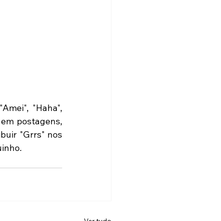
Amei", "Haha", 
 em postagens, 
uir "Grrs" nos 
inho.  
Ver tudo