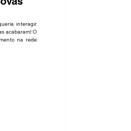
novas
eria interagir 
s acabaram! O 
mento na rede 