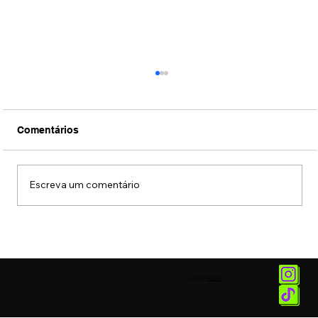
Comentários
Escreva um comentário
Reprodução virtual de objetos e
processos terá impacto na prevenção
de tragédias climáticas
© 2025 by
Vetor.am