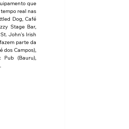
quipamento que 
 tempo real nas 
ttled Dog, Café 
zy Stage Bar, 
t. John's Irish 
fazem parte da 
é dos Campos), 
 Pub (Bauru), 
 