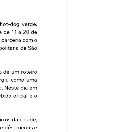
hot-dog verde. 
 de 11 a 20 de 
parceria com o 
politana de São 
 de um roteiro 
urgiu como uma 
. Neste dia em 
da oficial e o 
rros da cidade, 
landês, menus e 