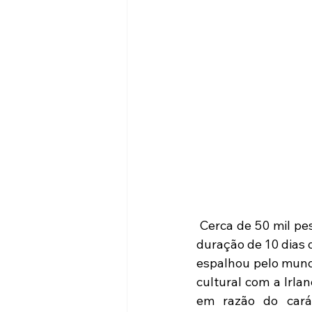
 Cerca de 50 mil pessoas participaram do evento nas edições anteriores. Neste ano, com 
duração de 10 dias d
espalhou pelo mundo
cultural com a Irla
em razão do cará