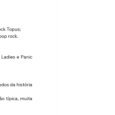
ck Topus; 
pop rock. 
Ladies e Panic 
os da história 
 típica, muita 