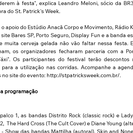
derem à festa", explica Leandro Meloni, sócio da BR
a do St. Patrick's Week. 
o apoio do Estúdio Anacã Corpo e Movimento, Rádio Kis
 site Bares SP, Porto Seguro, Display Fun e a banda e
 muita cerveja gelada não vão faltar nessa festa. E
nam, os organizadores fecharam parceria com a Por
xi". Os participantes do festival terão descontos n
para a utilização nas corridas. Acompanhe a agend
s no site do evento: http://stpatricksweek.com.br/. 
da programação
palco 1, as bandas Distrito Rock (classic rock) e Lad
 2,  The Hard Cross (The Cult Cover) e Diane Young (alte
 - Show das bandas Mattilha (autoral), Skin and Nones