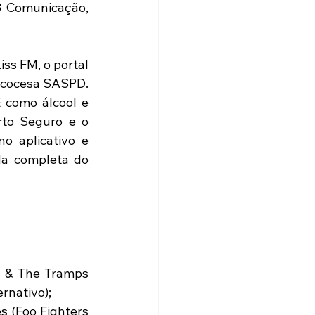
3 Comunicação, 
s FM, o portal 
scocesa SASPD. 
 como álcool e 
to Seguro e o 
o aplicativo e 
a completa do 
y & The Tramps 
rnativo); 
 (Foo Fighters 