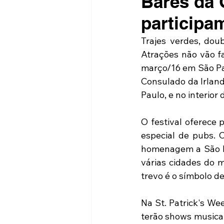
Bares da 
participam
Trajes verdes, doub
Atrações não vão fa
março/16 em São Pa
Consulado da Irland
Paulo, e no interior 
O festival oferece 
especial de pubs. 
homenagem a São Pat
várias cidades do m
trevo é o símbolo de 
Na St. Patrick's Wee
terão shows musicais