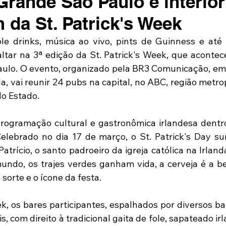
Grande São Paulo e interior
 da St. Patrick's Week
le drinks, música ao vivo, pints de Guinness e até 
ltar na 3ª edição da St. Patrick's Week, que acontece
ulo. O evento, organizado pela BR3 Comunicação, em 
a, vai reunir 24 pubs na capital, no ABC, região metro
do Estado. 
programação cultural e gastronômica irlandesa dentro
Celebrado no dia 17 de março, o St. Patrick's Day s
rício, o santo padroeiro da igreja católica na Irlanda
undo, os trajes verdes ganham vida, a cerveja é a bebi
sorte e o ícone da festa. 
k, os bares participantes, espalhados por diversos bai
, com direito à tradicional gaita de fole, sapateado ir