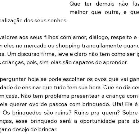
Que ter demais não fa
melhor que outra, e que
ealização dos seus sonhos.
alores aos seus filhos com amor, diálogo, respeito e e
om eles no mercado ou shopping tranquilamente quan
. Um discurso firme, leve e claro não tem como ser ig
crianças, pois, sim, elas são capazes de aprender.
 perguntar hoje se pode escolher os ovos que vai gan
dade de ensinar que tudo tem sua hora. Que no dia cert
em casa. Não tem problema presentear a criança com 
la querer ovo de páscoa com brinquedo. Ufa! Ela é 
! Os brinquedos são ruins? Ruins pra quem? Sobre 
anças, esse brinquedo será a oportunidade para abr
ar o desejo de brincar.