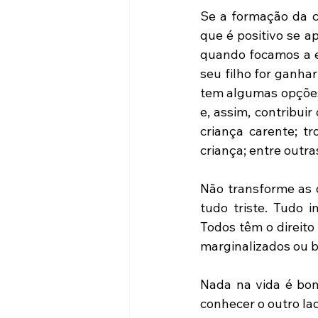
Se a formação da cr
que é positivo se a
quando focamos a e
seu filho for ganha
tem algumas opções
e, assim, contribui
criança carente; t
criança; entre outra
Não transforme as d
tudo triste. Tudo 
Todos têm o direito
marginalizados ou b
Nada na vida é bom
conhecer o outro lad