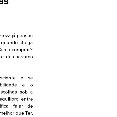
as
rteza já pensou 
quando chega 
Como comprar? 
ar de consumo 
?
ciente é se 
bilidade e o 
scolhas sob a 
quilibro entre 
fica falar de 
melhor que Ter. 