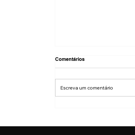
Comentários
Escreva um comentário
Quer parar de fumar? Incor
e HC têm tratamento via
telemedicina