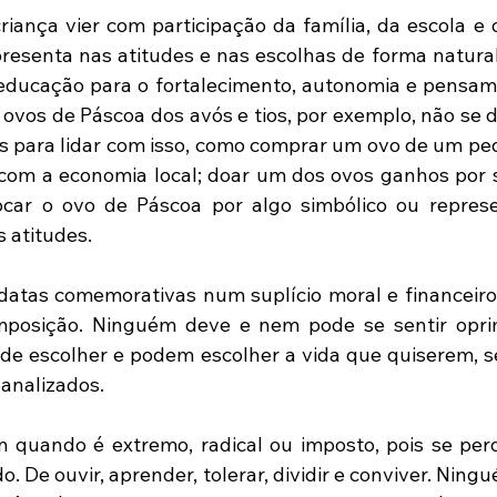
iança vier com participação da família, da escola e d
presenta nas atitudes e nas escolhas de forma natural.
ducação para o fortalecimento, autonomia e pensamen
r ovos de Páscoa dos avós e tios, por exemplo, não se 
 para lidar com isso, como comprar um ovo de um pe
r com a economia local; doar um dos ovos ganhos por s
rocar o ovo de Páscoa por algo simbólico ou represe
s atitudes.
atas comemorativas num suplício moral e financeiro. É
imposição. Ninguém deve e nem pode se sentir oprim
 de escolher e podem escolher a vida que quiserem, s
analizados.
 quando é extremo, radical ou imposto, pois se per
o. De ouvir, aprender, tolerar, dividir e conviver. Ningu