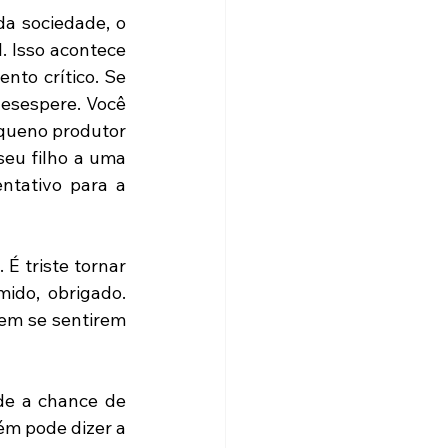
a sociedade, o 
 Isso acontece 
to crítico. Se 
desespere. Você 
queno produtor 
eu filho a uma 
ntativo para a 
 triste tornar 
ido, obrigado. 
em se sentirem 
de a chance de 
ém pode dizer a 