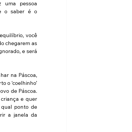
z uma pessoa 
 o saber é o 
quilíbrio, você 
do chegarem as 
norado, e será 
har na Páscoa, 
o o ‘coelhinho’ 
ovo de Páscoa. 
criança e quer 
qual ponto de 
ir a janela da 