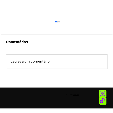
Comentários
Escreva um comentário
Conexão Brasil-Japão através da
música erudita presta tributo ao
compositor Ryuichi Sakamoto
© 2025 by
Vetor.am