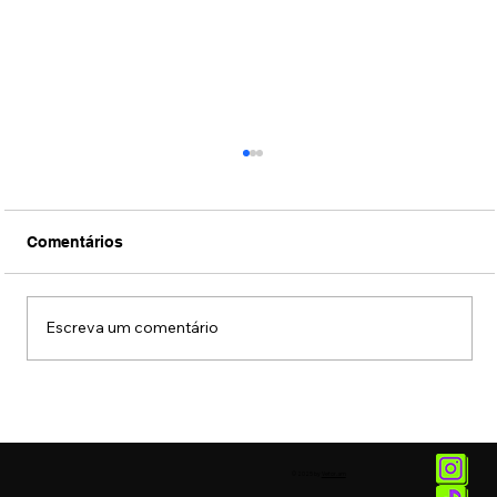
Comentários
Escreva um comentário
Veja Aisha, ex-Masterchef Júnior, em
ensaio que marca seu retorno à mídia
© 2025 by
Vetor.am