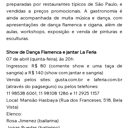
preparadas por restaurantes típicos de São Paulo, e 
vendidas a preços promocionais. A gastronomia é 
ainda acompanhada de muita música e dança, com 
apresentações de dança flamenca e cigana, além de 
aulas, workshops, exposição e venda de pinturas e 
esculturas.
Show de Dança Flamenca e jantar La Feria
07 de abril (quinta-feira), às 20h
Ingressos: R$ 80 (comente show e uma taça de 
sangria) a R$ 140 (show com jantar e sangria)
Venda pelos sites: gusta.com.br e laferia.com.br 
(através do pagseguro) ou pelos telefones:
11 98538 6061, 11 98108 1286 e 11 2925 1157
Local: Mansão Hasbaya (Rua dos Franceses, 518, Bela 
Vista)
Elenco:
Rosa Jimenez (bailarina)
Jonas Ruedas (bailarino)