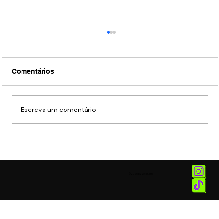
Comentários
Escreva um comentário
Quer parar de fumar? Incor e HC têm
tratamento via telemedicina
© 2025 by
Vetor.am