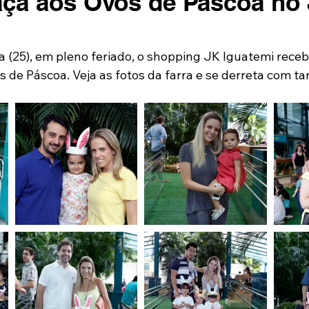
aça aos Ovos de Páscoa no
ra (25), em pleno feriado, o shopping JK Iguatemi rece
 de Páscoa. Veja as fotos da farra e se derreta com ta