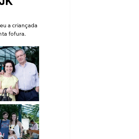
 JK
beu a criançada 
nta fofura.