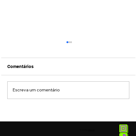
Comentários
Escreva um comentário
Conexão Brasil-Japão através da
música erudita presta tributo ao
compositor Ryuichi Sakamoto
© 2025 by
Vetor.am