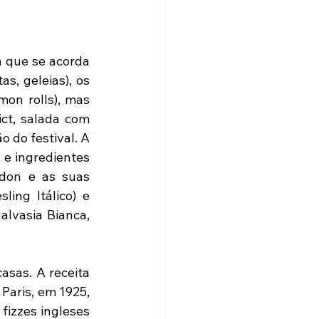
 que se acorda 
s, geleias), os 
on rolls), mas 
t, salada com 
 do festival. A 
e ingredientes 
don e as suas 
ing Itálico) e 
lvasia Bianca, 
sas. A receita 
Paris, em 1925, 
izzes ingleses 