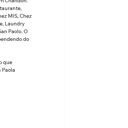
om Chandon. 
taurante, 
hez MIS, Chez 
e, Laundry 
San Paolo. O 
ependendo do 
o que 
 Paola 