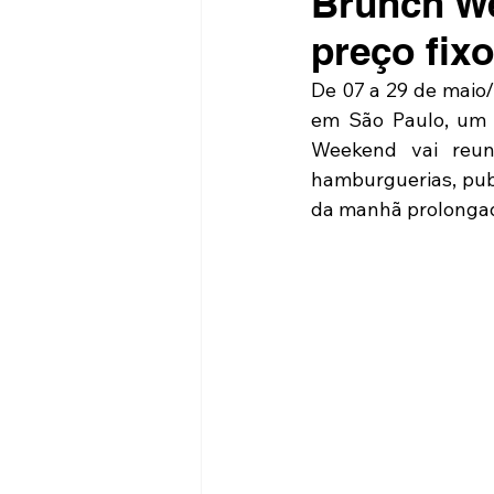
Brunch We
preço fix
De 07 a 29 de maio/
em São Paulo, um f
Weekend vai reuni
hamburguerias, pubs
da manhã prolongad