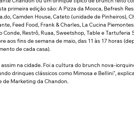
nte Chandon ou um drinque típico de brunch feito c
sta primeira edição são: A Pizza da Mooca, Befresh Res
.do, Camden House, Cateto (unidade de Pinheiros), C
ante, Feed Food, Frank & Charles, La Cucina Piemontes
o Conde, Restrô, Ruaa, Sweetshop, Table e Tartuferia 
pre aos fins de semana de maio, das 11 às 17 horas (d
mento de cada casa).
 assim na cidade. Foi a cultura do brunch nova-iorquin
ndo drinques clássicos como Mimosa e Bellini", explica
e de Marketing da Chandon. 