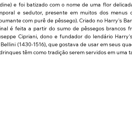
ine) e foi batizado com o nome de uma flor delicada 
poral e sedutor, presente em muitos dos menus do 
pumante com purê de pêssego). Criado no Harry's Bar
ginal é feita a partir do sumo de pêssegos brancos fr
ppe Cipriani, dono e fundador do lendário Harry's 
Bellini (1430-1516), que gostava de usar em seus quad
drinques têm como tradição serem servidos em uma ta