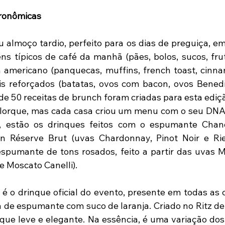
ronômicas
 almoço tardio, perfeito para os dias de preguiça, em
ens típicos de café da manhã (pães, bolos, sucos, fruta
 americano (panquecas, muffins, french toast, cinnam
 reforçados (batatas, ovos com bacon, ovos Benedic
 de 50 receitas de brunch foram criadas para esta edição
 Iorque, mas cada casa criou um menu com o seu DNA 
s, estão os drinques feitos com o espumante Chan
 Réserve Brut (uvas Chardonnay, Pinot Noir e Riesl
pumante de tons rosados, feito a partir das uvas Ma
e Moscato Canelli). 
o drinque oficial do evento, presente em todas as ca
ca de espumante com suco de laranja. Criado no Ritz de 
ue leve e elegante. Na essência, é uma variação dos f