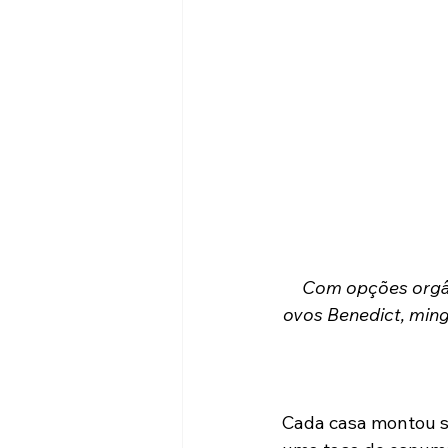
 Com opções orgânicas e saudáveis, o menu do BeFresh, no Itaim Bibi, tem panqueca, 
ovos Benedict, ming
Cada casa montou su