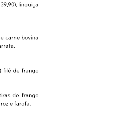
9,90), linguiça 
e carne bovina 
rrafa. 
filé de frango 
ras de frango 
oz e farofa. 