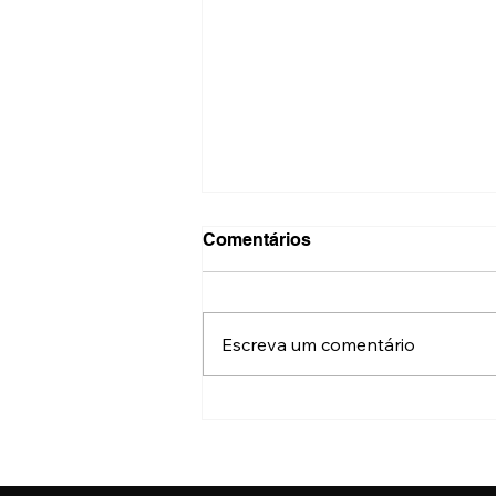
Comentários
Escreva um comentário
Aberta inscrições para
venda de produtos na
Virada Cultural 2025