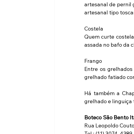
artesanal de pernil 
artesanal tipo tosc
Costela
Quem curte costela 
assada no bafo da c
Frango
Entre os grelhados 
grelhado fatiado co
Há também a Chapa 
grelhado e linguiça
Boteco São Bento I
Rua Leopoldo Couto 
Tel.: (11) 3074-4389