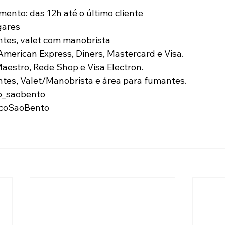
mento: das 12h até o último cliente
gares
ntes, valet com manobrista
 American Express, Diners, Mastercard e Visa.
Maestro, Rede Shop e Visa Electron.
ntes, Valet/Manobrista e área para fumantes.
o_saobento
ecoSaoBento