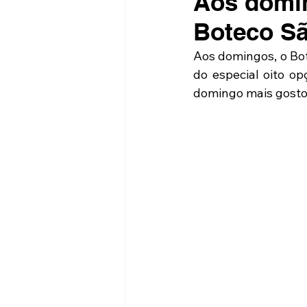
Aos domin
Boteco S
Aos domingos, o Bot
do especial oito op
domingo mais gostos