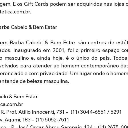
gem. E os Gift Cards podem ser adquiridos nas lojas ou
tica.com.br.
rba Cabelo & Bem Estar
em Barba Cabelo & Bem Estar são centros de estéti
dos. Inaugurado em 2001, foi o primeiro espaço co
o masculino e, ainda hoje, é o único do país. Todos
volvidos para atender ao homem contemporâneo das 
erenciado e com privacidade. Um lugar onde o homem 
ntende de beleza masculina.
elo & Bem Estar
ca.com.br
R. Prof. Atílio Innocenti, 731 –  (11) 3044-6551 / 5291
 Agami, 183 – (11) 5052-7511
co – R. José Oscar Abreu Sampaio, 134 – (11) 2675-00