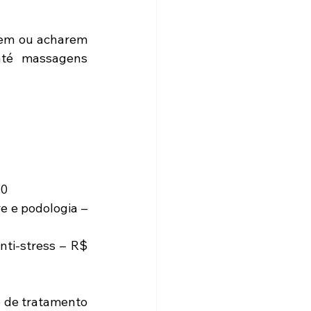
rem ou acharem 
té massagens 
00
 e podologia – 
ti-stress – R$ 
 de tratamento 