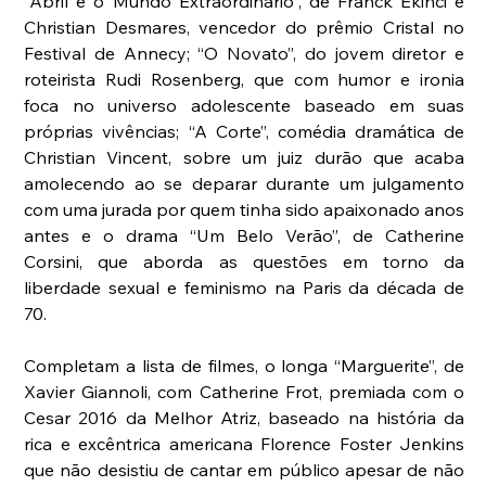
“Abril e o Mundo Extraordinário”, de Franck Ekinci e 
Christian Desmares, vencedor do prêmio Cristal no 
Festival de Annecy; “O Novato”, do jovem diretor e 
roteirista Rudi Rosenberg, que com humor e ironia 
foca no universo adolescente baseado em suas 
próprias vivências; “A Corte”, comédia dramática de 
Christian Vincent, sobre um juiz durão que acaba 
amolecendo ao se deparar durante um julgamento 
com uma jurada por quem tinha sido apaixonado anos 
antes e o drama “Um Belo Verão”, de Catherine 
Corsini, que aborda as questões em torno da 
liberdade sexual e feminismo na Paris da década de 
70. 
Completam a lista de filmes, o longa “Marguerite”, de 
Xavier Giannoli, com Catherine Frot, premiada com o 
Cesar 2016 da Melhor Atriz, baseado na história da 
rica e excêntrica americana Florence Foster Jenkins 
que não desistiu de cantar em público apesar de não 