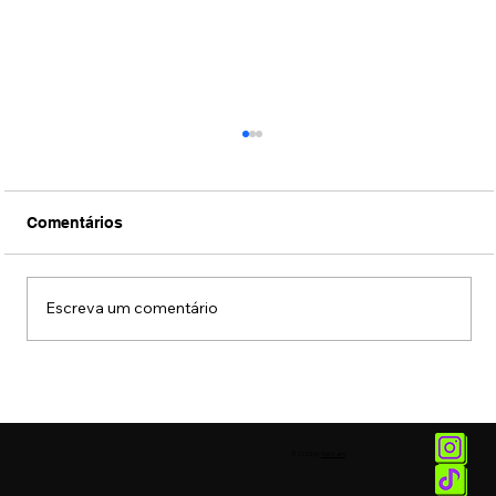
Comentários
Escreva um comentário
Conexão Brasil-Japão através da
música erudita presta tributo ao
compositor Ryuichi Sakamoto
© 2025 by
Vetor.am