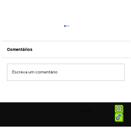
Comentários
Escreva um comentário
Conexão Brasil-Japão através da
música erudita presta tributo ao
compositor Ryuichi Sakamoto
© 2025 by
Vetor.am