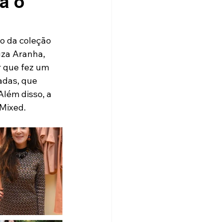
a o
o da coleção 
uza Aranha, 
r que fez um 
adas, que 
lém disso, a 
 Mixed.