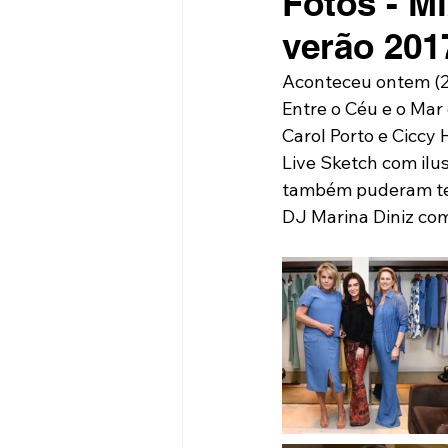
Fotos - M
verão 201
Aconteceu ontem (2
Entre o Céu e o Mar
Carol Porto e Ciccy
Live Sketch com ilu
também puderam ter 
DJ Marina Diniz com