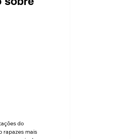
o sobre
tações do 
o rapazes mais 