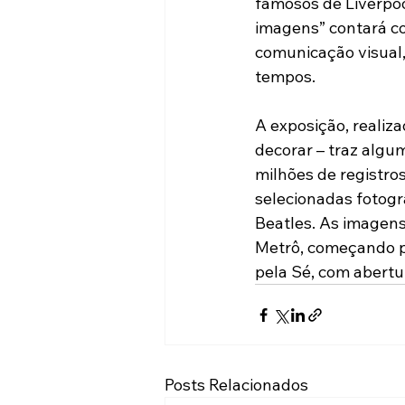
famosos de Liverpool
imagens” contará co
comunicação visual,
tempos.
A exposição, realiza
decorar – traz algu
milhões de registro
selecionadas fotogr
Beatles. As imagens
Metrô, começando pe
pela Sé, com abertu
Posts Relacionados