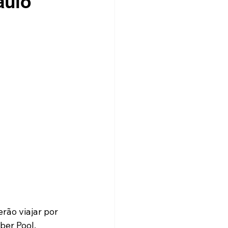
aulo
rão viajar por 
ber Pool, 