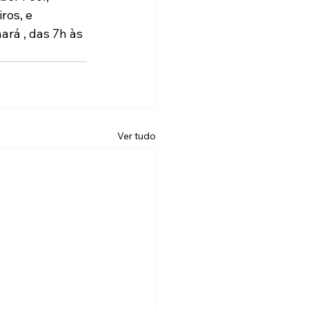
os, e 
ará , das 7h às 
Ver tudo