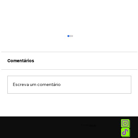
Comentários
Escreva um comentário
Veja Aisha, ex-Masterchef Júnior, em
ensaio que marca seu retorno à mídia
© 2025 by
Vetor.am