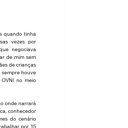
s quando tinha 
sas vezes por 
que negociava 
ar de mim sem 
es de crianças 
e sempre houve 
 OVNI no meio 
o onde narrará 
ica, conhecedor 
es do cenário 
abalhar por 15 