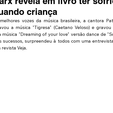
arx revela em livro ter sofr
uando criança
lhores vozes da música brasileira, a cantora Patr
vou a música "Tigresa" (Caetano Veloso) e gravou 
 a música "Dreaming of your love" versão dance de "S
 sucessos, surpreendeu à todos com uma entrevista 
 revista Veja.