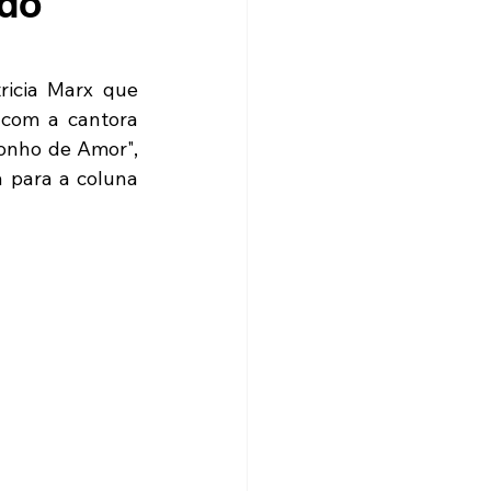
ido
icia Marx que 
com a cantora 
onho de Amor", 
para a coluna 