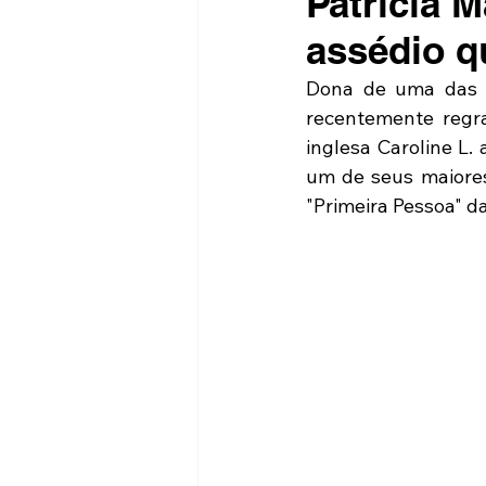
Patrícia M
assédio q
Dona de uma das me
recentemente regra
inglesa Caroline L.
um de seus maiores
"Primeira Pessoa" da