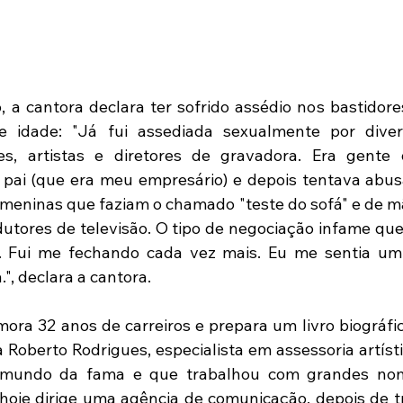
a cantora declara ter sofrido assédio nos bastidore
 idade: "Já fui assediada sexualmente por diver
es, artistas e diretores de gravadora. Era gente 
pai (que era meu empresário) e depois tentava abus
 meninas que faziam o chamado "teste do sofá" e de mã
utores de televisão. O tipo de negociação infame qu
o. Fui me fechando cada vez mais. Eu me sentia um
.", declara a cantora.
ora 32 anos de carreiros e prepara um livro biográfic
ta Roberto Rodrigues, especialista em assessoria artíst
 mundo da fama e que trabalhou com grandes nom
e hoje dirige uma agência de comunicação, depois de tr