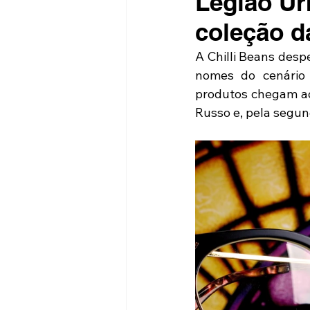
Legião Ur
coleção d
A Chilli Beans desp
nomes do cenário 
produtos chegam ao
Russo e, pela segun