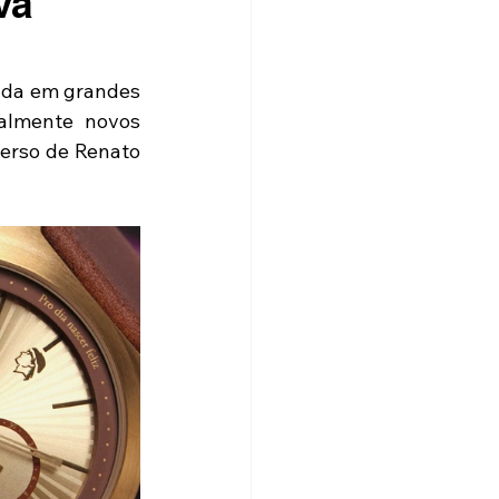
va
ada em grandes 
almente novos 
erso de Renato 