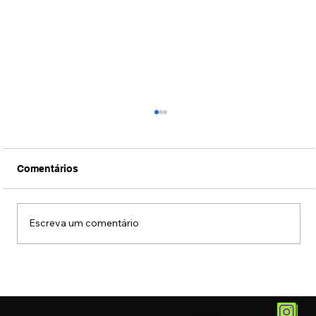
Comentários
Escreva um comentário
Filme sobre a vida de Silvio Santos
ganha primeiro trailer oficial, veja aqui
no ZZ.
© 2025 by
Vetor.am