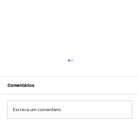
Comentários
Escreva um comentário
Conexão Brasil-Japão através da
música erudita presta tributo ao