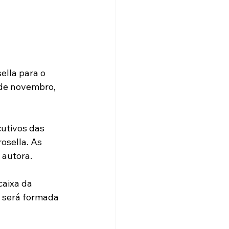
ella para o 
 de novembro, 
utivos das 
osella. As 
autora. 
caixa da 
s será formada 