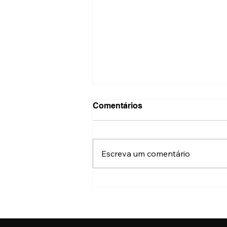
Comentários
Escreva um comentário
Festival do Patrimônio terá
mais de 500 atrações
gratuitas