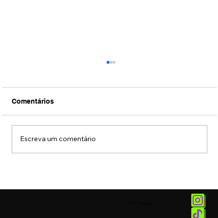
Comentários
Escreva um comentário
Fotos: Coquetel de lançamento da
exposição "União das Cores" do artista
MENA
© 2025 by
Vetor.am