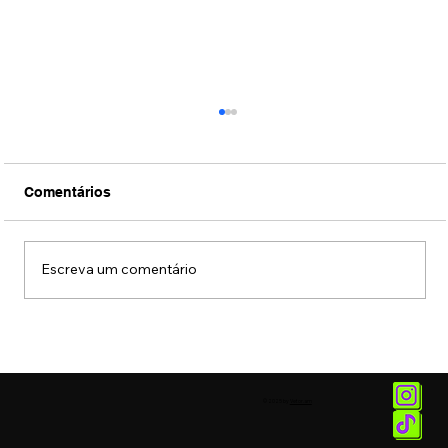
Comentários
Escreva um comentário
Fotos: Coquetel de lançamento da
exposição "União das Cores" do artista
MENA
© 2025 by
Vetor.am