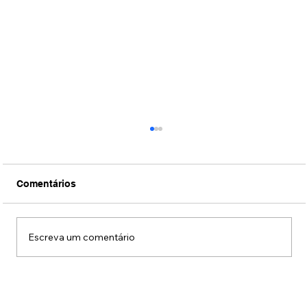
Comentários
Escreva um comentário
DJ Fábio Lopes se apresentou na
Tomorrowland Brasil com performance