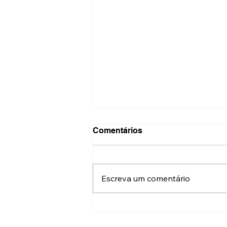
Comentários
Escreva um comentário
Fotos: abertura da
exposição “Pops e