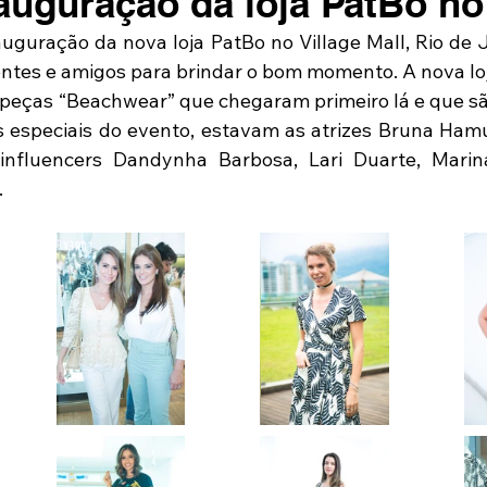
nauguração da loja PatBo no
auguração da nova loja PatBo no Village Mall, Rio de Ja
entes e amigos para brindar o bom momento. A nova lo
 peças “Beachwear” que chegaram primeiro lá e que são 
 especiais do evento, estavam as atrizes Bruna Hamu,
 influencers Dandynha Barbosa, Lari Duarte, Marina
.