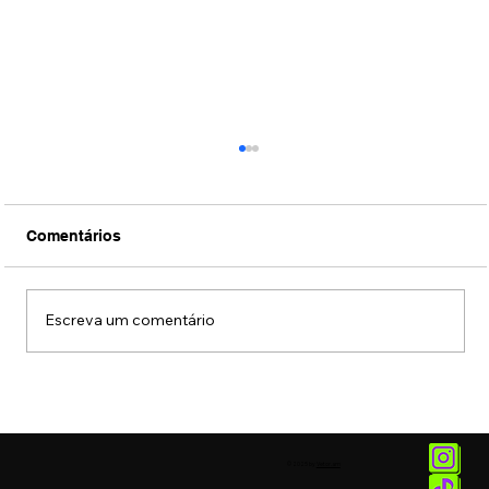
Comentários
Escreva um comentário
Fotos: Coquetel de lançamento da
exposição "União das Cores" do artista
MENA
© 2025 by
Vetor.am