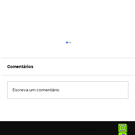
Comentários
Escreva um comentário
Reprodução virtual de objetos e
processos terá impacto na prevenção
de tragédias climáticas
© 2025 by
Vetor.am