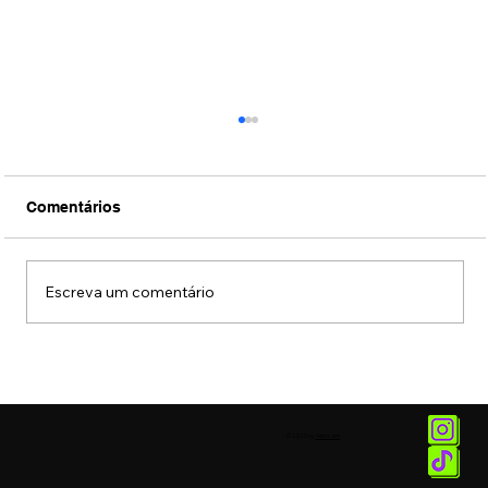
Comentários
Escreva um comentário
Conexão Brasil-Japão através da
música erudita presta tributo ao
compositor Ryuichi Sakamoto
© 2025 by
Vetor.am