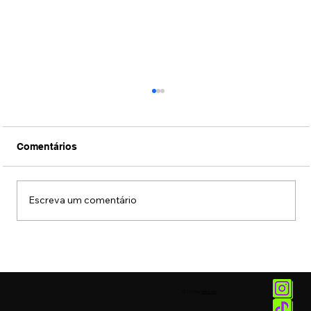
Comentários
Escreva um comentário
DJ Fábio Lopes se apresentou na
Tomorrowland Brasil com performance
especial da faixa “Ancestral”
© 2025 by
Vetor.am