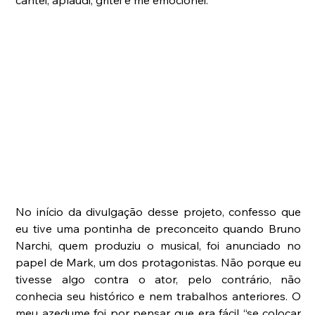
cantei, aplaudi, gritei e me emocionei.
No início da divulgação desse projeto, confesso que 
eu tive uma pontinha de preconceito quando Bruno 
Narchi, quem produziu o musical, foi anunciado no 
papel de Mark, um dos protagonistas. Não porque eu 
tivesse algo contra o ator, pelo contrário, não 
conhecia seu histórico e nem trabalhos anteriores. O 
meu azedume foi por pensar que era fácil “se colocar 