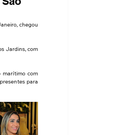
m São
aneiro, chegou 
s Jardins, com 
 marítimo com 
presentes para 