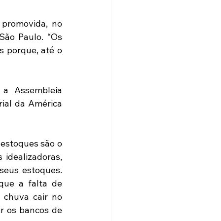
 promovida, no 
São Paulo. “Os 
 porque, até o 
 a Assembleia 
ial da América 
estoques são o 
idealizadoras, 
eus estoques. 
que a falta de 
 chuva cair no 
r os bancos de 