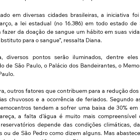
do em diversas cidades brasileiras, a iniciativa foi
arço, a lei estadual (no 16.386) em todo estado de 
m fazer da doação de sangue um hábito em suas vidas
stituto para o sangue”, ressalta Diana. 
ta, diversos pontos serão iluminados, dentre eles
do de São Paulo, o Palácio dos Bandeirantes, o Memor
Paulo. 
, outros fatores que contribuem para a redução dos 
as chuvosos e a ocorrência de feriados. Segundo as 
hemocentros tendem a sofrer uma baixa de 30% em s
pareça, a falta d’água é muito mais compreensível 
reservatórios depende das condições climáticas, da
us ou de São Pedro como dizem alguns. Mas abastece