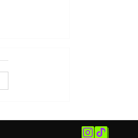
eto da Unifesp acolhe
 de vítimas de
ência policial