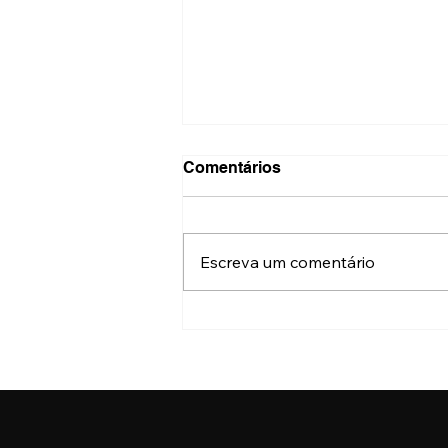
Comentários
Escreva um comentário
Quer parar de fumar? Incor
e HC têm tratamento via
telemedicina