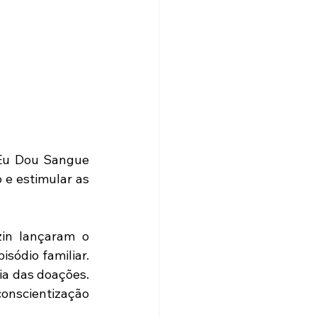
 Eu Dou Sangue 
e estimular as 
in lançaram o 
ódio familiar. 
a das doações. 
conscientização 