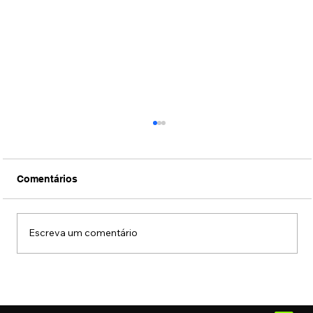
Comentários
Escreva um comentário
Filme sobre a vida de Silvio Santos
ganha primeiro trailer oficial, veja aqui