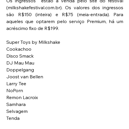
Os ingressos  estão a venda pelo site do festival 
(milkshakefestival.com.br). Os valores dos ingressos 
são R$150 (inteira) e R$75 (meia-entrada). Para 
aqueles que optarem pelo serviço Premium, há um 
acréscimo fixo de R$199.
Super Toys by Milkshake
Cookachoo
Disco Smack
DJ Mau Mau
Doppelgang
Joost van Bellen
Larry Tee
NoPorn
Remon Lacroix
Samhara
Selvagem
Tenda