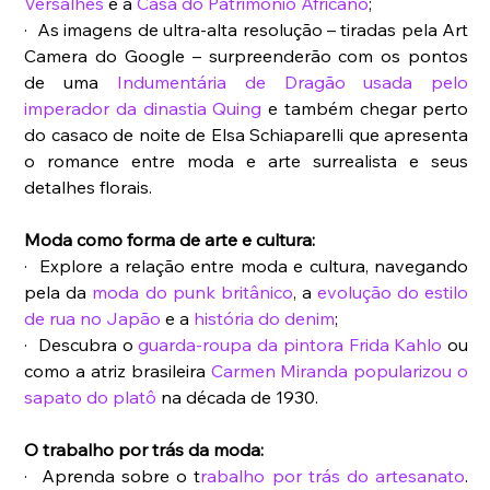
Versalhes
 e a 
Casa do Patrimônio Africano
;
·  As imagens de ultra-alta resolução – tiradas pela Art 
Camera do Google – surpreenderão com os pontos 
de uma 
Indumentária de Dragão usada pelo 
imperador da dinastia Quing
 e também chegar perto 
do casaco de noite de Elsa Schiaparelli que apresenta 
o romance entre moda e arte surrealista e seus 
detalhes florais.
Moda como forma de arte e cultura:  
·  Explore a relação entre moda e cultura, navegando 
pela da 
moda do punk britânico
, a 
evolução do estilo 
de rua no Japão
 e a 
história do denim
;
·  Descubra o 
guarda-roupa da pintora Frida Kahlo
 ou 
como a atriz brasileira 
Carmen Miranda popularizou o 
sapato do platô
 na década de 1930.
O trabalho por trás da moda:
·  Aprenda sobre o t
rabalho por trás do artesanato
.  