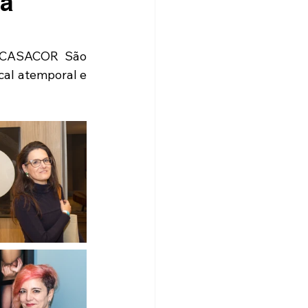
ra
a CASACOR São 
cal atemporal e 