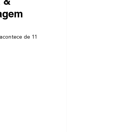
a &
lagem
acontece de 11 