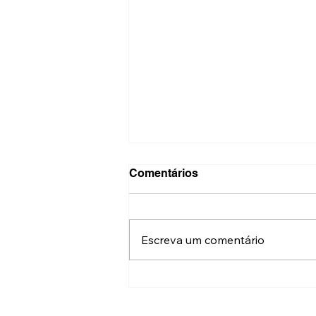
Comentários
Escreva um comentário
Festival do Patrimônio terá
mais de 500 atrações
gratuitas