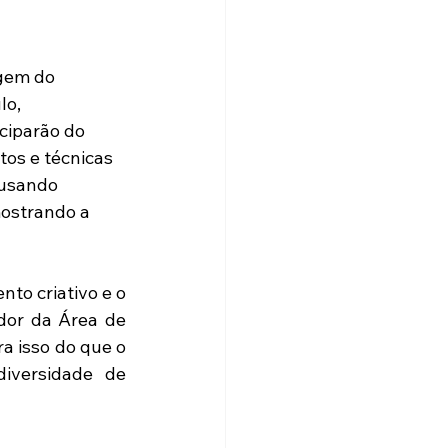
gem do 
lo, 
ciparão do 
tos e técnicas 
 usando 
mostrando a 
o criativo e o 
dor da Área de 
 isso do que o 
iversidade de 