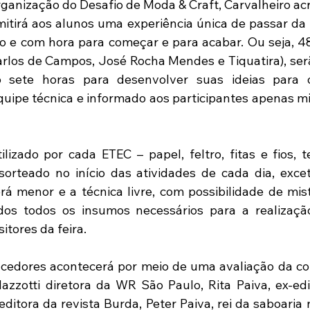
ganização do Desafio de Moda & Craft, Carvalheiro acre
mitirá aos alunos uma experiência única de passar da t
o e com hora para começar e para acabar. Ou seja, 48
rlos de Campos, José Rocha Mendes e Tiquatira), serã
 sete horas para desenvolver suas ideias para 
quipe técnica e informado aos participantes apenas mi
ilizado por cada ETEC – papel, feltro, fitas e fios, t
sorteado no início das atividades de cada dia, exce
 menor e a técnica livre, com possibilidade de mistu
ados todos os insumos necessários para a realização
itores da feira.
cedores acontecerá por meio de uma avaliação da com
zzotti diretora da WR São Paulo, Rita Paiva, ex-edit
ditora da revista Burda, Peter Paiva, rei da saboaria no