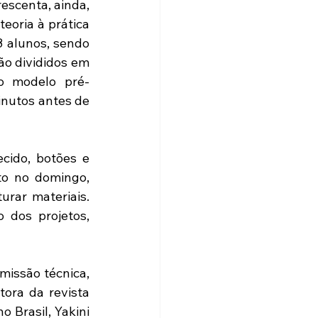
scenta, ainda, 
eoria à prática 
 alunos, sendo 
o divididos em 
o modelo pré-
nutos antes de 
ecido, botões e 
to no domingo, 
rar materiais. 
 dos projetos, 
issão técnica, 
ora da revista 
 Brasil, Yakini 