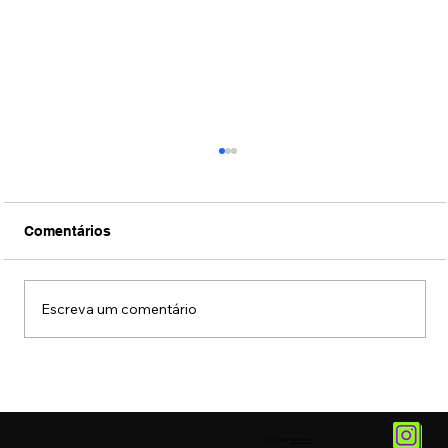
Comentários
Escreva um comentário
Jiraya chega ao mercado de alcoólicas
gaseificadas prontas para beber
© 2025 by
Vetor.am