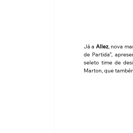
Já a 
Allez
, nova ma
de Partida”, apres
seleto time de des
Marton, que também 