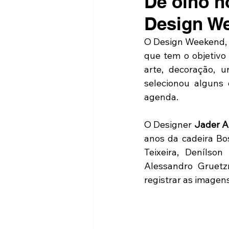
De olho n
Design W
O Design Weekend, q
que tem o objetivo
arte, decoração, u
selecionou alguns
agenda.
O Designer 
Jader A
anos da cadeira Bo
Teixeira, Denílso
Alessandro Gruetz
registrar as imagens