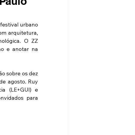
 Paulo
estival urbano 
m arquitetura, 
nológica. O ZZ 
o e anotar na 
o sobre os dez 
de agosto. Ruy 
ia (LE+GUI) e 
nvidados para 