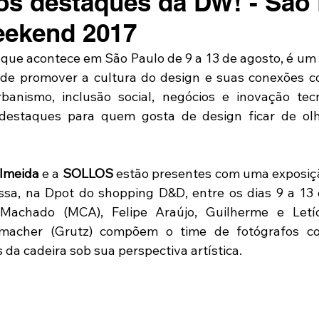
os destaques da DW! - São
eekend 2017
ue acontece em São Paulo de 9 a 13 de agosto, é um f
 de promover a cultura do design e suas conexões co
rbanismo, inclusão social, negócios e inovação tec
 destaques para quem gosta de design ficar de olh
lmeida
 e a 
SOLLOS
 estão presentes com uma exposiçã
ssa, na Dpot do shopping D&D, entre os dias 9 a 13 
n Machado (MCA), Felipe Araújo, Guilherme e Letíc
macher (Grutz) compõem o time de fotógrafos co
 da cadeira sob sua perspectiva artística.