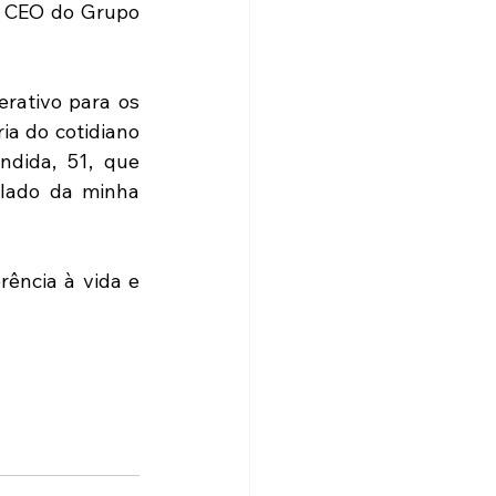
, CEO do Grupo 
ativo para os 
a do cotidiano 
dida, 51, que 
lado da minha 
ência à vida e 