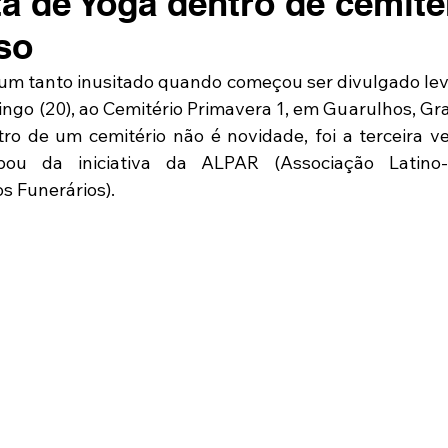
a de Yoga dentro de cemitér
so
um tanto inusitado quando começou ser divulgado lev
ngo (20), ao Cemitério Primavera 1, em Guarulhos, Gra
ro de um cemitério não é novidade, foi a terceira v
ipou da iniciativa da ALPAR (Associação Latino
s Funerários). 