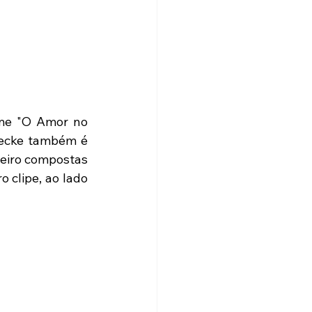
me "O Amor no 
necke também é 
leiro compostas 
 clipe, ao lado 