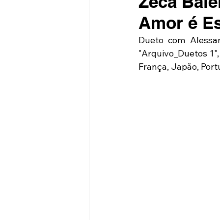
Zeca Bale
Amor é E
Dueto com Alessan
"Arquivo_Duetos 1",
França, Japão, Port