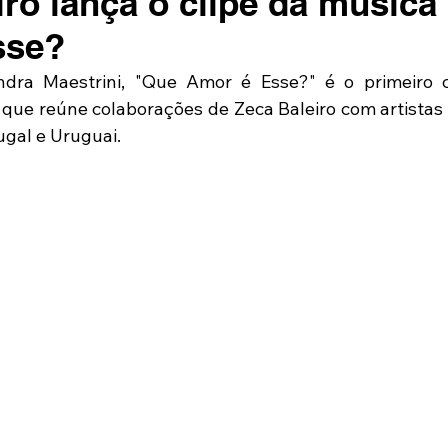
iro lança o clipe da música
sse?
dra Maestrini, "Que Amor é Esse?" é o primeiro c
 que reúne colaborações de Zeca Baleiro com artistas b
ugal e Uruguai.