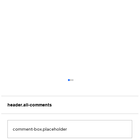
header.all-comments
comment-box.placeholder