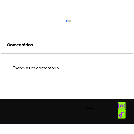
Comentários
Escreva um comentário
Conexão Brasil-Japão através da
música erudita presta tributo ao
compositor Ryuichi Sakamoto
© 2025 by
Vetor.am