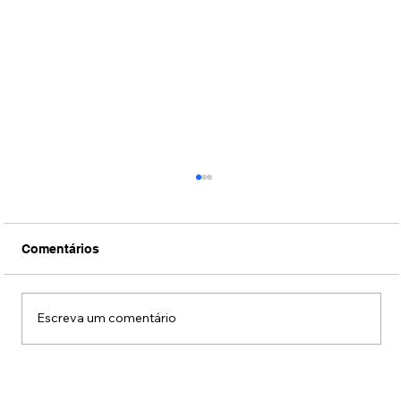
Comentários
Escreva um comentário
Veja Aisha, ex-Masterchef Júnior, em