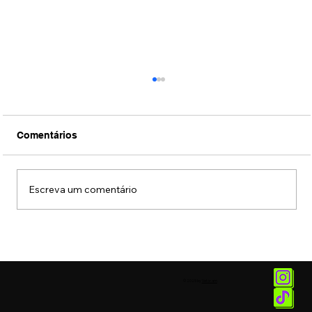
Comentários
Escreva um comentário
Conexão Brasil-Japão através da
música erudita presta tributo ao
compositor Ryuichi Sakamoto
© 2025 by
Vetor.am